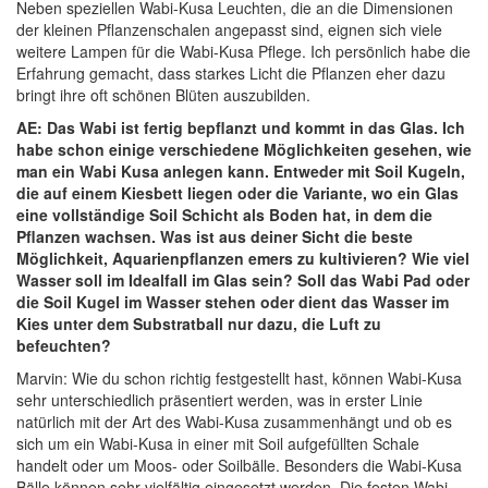
Neben speziellen Wabi-Kusa Leuchten, die an die Dimensionen
der kleinen Pflanzenschalen angepasst sind, eignen sich viele
weitere Lampen für die Wabi-Kusa Pflege. Ich persönlich habe die
Erfahrung gemacht, dass starkes Licht die Pflanzen eher dazu
bringt ihre oft schönen Blüten auszubilden.
AE: Das Wabi ist fertig bepflanzt und kommt in das Glas. Ich
habe schon einige verschiedene Möglichkeiten gesehen, wie
man ein Wabi Kusa anlegen kann. Entweder mit Soil Kugeln,
die auf einem Kiesbett liegen oder die Variante, wo ein Glas
eine vollständige Soil Schicht als Boden hat, in dem die
Pflanzen wachsen. Was ist aus deiner Sicht die beste
Möglichkeit, Aquarienpflanzen emers zu kultivieren? Wie viel
Wasser soll im Idealfall im Glas sein? Soll das Wabi Pad oder
die Soil Kugel im Wasser stehen oder dient das Wasser im
Kies unter dem Substratball nur dazu, die Luft zu
befeuchten?
Marvin: Wie du schon richtig festgestellt hast, können Wabi-Kusa
sehr unterschiedlich präsentiert werden, was in erster Linie
natürlich mit der Art des Wabi-Kusa zusammenhängt und ob es
sich um ein Wabi-Kusa in einer mit Soil aufgefüllten Schale
handelt oder um Moos- oder Soilbälle. Besonders die Wabi-Kusa
Bälle können sehr vielfältig eingesetzt werden. Die festen Wabi-