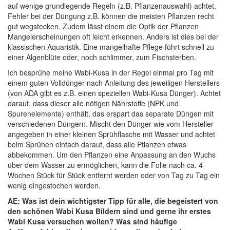
auf wenige grundlegende Regeln (z.B. Pflanzenauswahl) achtet.
Fehler bei der Düngung z.B. können die meisten Pflanzen recht
gut wegstecken. Zudem lässt einem die Optik der Pflanzen
Mangelerscheinungen oft leicht erkennen. Anders ist dies bei der
klassischen Aquaristik. Eine mangelhafte Pflege führt schnell zu
einer Algenblüte oder, noch schlimmer, zum Fischsterben.
Ich besprühe meine Wabi-Kusa in der Regel einmal pro Tag mit
einem guten Volldünger nach Anleitung des jeweiligen Herstellers
(von ADA gibt es z.B. einen speziellen Wabi-Kusa Dünger). Achtet
darauf, dass dieser alle nötigen Nährstoffe (NPK und
Spurenelemente) enthält, das erspart das separate Düngen mit
verschiedenen Düngern. Mischt den Dünger wie vom Hersteller
angegeben in einer kleinen Sprühflasche mit Wasser und achtet
beim Sprühen einfach darauf, dass alle Pflanzen etwas
abbekommen. Um den Pflanzen eine Anpassung an den Wuchs
über dem Wasser zu ermöglichen, kann die Folie nach ca. 4
Wochen Stück für Stück entfernt werden oder von Tag zu Tag ein
wenig eingestochen werden.
AE: Was ist dein wichtigster Tipp für alle, die begeistert von
den schönen Wabi Kusa Bildern sind und gerne ihr erstes
Wabi Kusa versuchen wollen? Was sind häufige