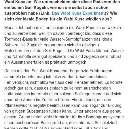
Wabi Kusa an. Wie unterscheiden sich diese Pads von den
einfachen Soil Kugeln, wie ich sie selbst auch schon
ausprobiert habe (Link:
Das Wabi Kusa Experiment
)? Wie
sieht der ideale Boden für ein Wabi Kusa wirklich aus?
Marvin: Ich habe mich entschieden die Wabi-Pads zu entwickeln
und zu vertreiben, weil ich davon überzeugt bis, dass diese
Torfmoos-Basis für viele Wasser-/Sumpfpflanzen das ideale
Substrat ist. Zugleich erspart man sich die (lästigen)
Matschereien mit den Soil-Kugeln. Die Wabi-Pads können Wasser
und Nährstoffe sehr gut speichern und sind zugleich sehr robust –
ein Auseinanderfallen ist praktisch unmöglich.
Da ich mit den Soil-Wabi-Kusa eher begrenzte Erfahrungen
sammeln konnte, mag ich mich zu den Ursachen deines
Fehlversuchs nicht allzu weit aus dem Fenster lehnen. Es könnte
jedoch gut sein, dass es einfach zu keinem ausreichenden
Luftaustausch innerhalb einer solchen Soilkugel kommt und sich
anaerobe Zonen im Zentrum bilden. Ein Umstand, der den
Pflanzenwuchs negativ beeinflussen kann und sogar zur Bildung
von giftigen Substanzen führen kann. Unter anderem aus genau
diesem Grund bieten viele Hersteller für ihre Bodengrundsysteme
einen hochporösen Basisgrund an, der unter das Soil platziert
werden sollte (z.B. ADA’s Power Sand oder JBL’s Volcano