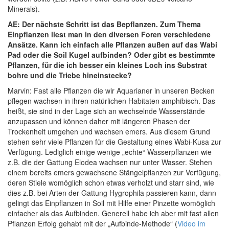
Minerals).
AE: Der nächste Schritt ist das Bepflanzen. Zum Thema
Einpflanzen liest man in den diversen Foren verschiedene
Ansätze. Kann ich einfach alle Pflanzen außen auf das Wabi
Pad oder die Soil Kugel aufbinden? Oder gibt es bestimmte
Pflanzen, für die ich besser ein kleines Loch ins Substrat
bohre und die Triebe hineinstecke?
Marvin: Fast alle Pflanzen die wir Aquarianer in unseren Becken
pflegen wachsen in ihren natürlichen Habitaten amphibisch. Das
heißt, sie sind in der Lage sich an wechselnde Wasserstände
anzupassen und können daher mit längeren Phasen der
Trockenheit umgehen und wachsen emers. Aus diesem Grund
stehen sehr viele Pflanzen für die Gestaltung eines Wabi-Kusa zur
Verfügung. Lediglich einige wenige „echte“ Wasserpflanzen wie
z.B. die der Gattung Elodea wachsen nur unter Wasser. Stehen
einem bereits emers gewachsene Stängelpflanzen zur Verfügung,
deren Stiele womöglich schon etwas verholzt und starr sind, wie
dies z.B. bei Arten der Gattung Hygrophila passieren kann, dann
gelingt das Einpflanzen in Soil mit Hilfe einer Pinzette womöglich
einfacher als das Aufbinden. Generell habe ich aber mit fast allen
Pflanzen Erfolg gehabt mit der „Aufbinde-Methode“ (
Video im