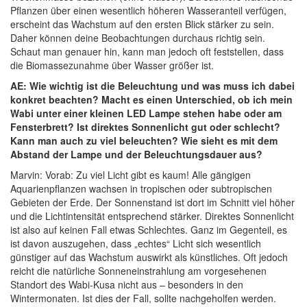
Pflanzen über einen wesentlich höheren Wasseranteil verfügen,
erscheint das Wachstum auf den ersten Blick stärker zu sein.
Daher können deine Beobachtungen durchaus richtig sein.
Schaut man genauer hin, kann man jedoch oft feststellen, dass
die Biomassezunahme über Wasser größer ist.
AE: Wie wichtig ist die Beleuchtung und was muss ich dabei
konkret beachten? Macht es einen Unterschied, ob ich mein
Wabi unter einer kleinen LED Lampe stehen habe oder am
Fensterbrett? Ist direktes Sonnenlicht gut oder schlecht?
Kann man auch zu viel beleuchten? Wie sieht es mit dem
Abstand der Lampe und der Beleuchtungsdauer aus?
Marvin: Vorab: Zu viel Licht gibt es kaum! Alle gängigen
Aquarienpflanzen wachsen in tropischen oder subtropischen
Gebieten der Erde. Der Sonnenstand ist dort im Schnitt viel höher
und die Lichtintensität entsprechend stärker. Direktes Sonnenlicht
ist also auf keinen Fall etwas Schlechtes. Ganz im Gegenteil, es
ist davon auszugehen, dass „echtes“ Licht sich wesentlich
günstiger auf das Wachstum auswirkt als künstliches. Oft jedoch
reicht die natürliche Sonneneinstrahlung am vorgesehenen
Standort des Wabi-Kusa nicht aus – besonders in den
Wintermonaten. Ist dies der Fall, sollte nachgeholfen werden.