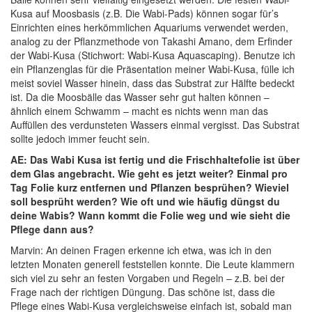
Kusa auf Moosbasis (z.B. Die Wabi-Pads) können sogar für’s
Einrichten eines herkömmlichen Aquariums verwendet werden,
analog zu der Pflanzmethode von Takashi Amano, dem Erfinder
der Wabi-Kusa (Stichwort: Wabi-Kusa Aquascaping). Benutze ich
ein Pflanzenglas für die Präsentation meiner Wabi-Kusa, fülle ich
meist soviel Wasser hinein, dass das Substrat zur Hälfte bedeckt
ist. Da die Moosbälle das Wasser sehr gut halten können –
ähnlich einem Schwamm – macht es nichts wenn man das
Auffüllen des verdunsteten Wassers einmal vergisst. Das Substrat
sollte jedoch immer feucht sein.
AE: Das Wabi Kusa ist fertig und die Frischhaltefolie ist über
dem Glas angebracht. Wie geht es jetzt weiter? Einmal pro
Tag Folie kurz entfernen und Pflanzen besprühen? Wieviel
soll besprüht werden? Wie oft und wie häufig düngst du
deine Wabis? Wann kommt die Folie weg und wie sieht die
Pflege dann aus?
Marvin: An deinen Fragen erkenne ich etwa, was ich in den
letzten Monaten generell feststellen konnte. Die Leute klammern
sich viel zu sehr an festen Vorgaben und Regeln – z.B. bei der
Frage nach der richtigen Düngung. Das schöne ist, dass die
Pflege eines Wabi-Kusa vergleichsweise einfach ist, sobald man