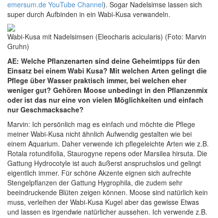
emersum.de YouTube Channel
). Sogar Nadelsimse lassen sich
super durch Aufbinden in ein Wabi-Kusa verwandeln.
Wabi-Kusa mit Nadelsimsen (Eleocharis acicularis) (Foto: Marvin
Gruhn)
AE: Welche Pflanzenarten sind deine Geheimtipps für den
Einsatz bei einem Wabi Kusa? Mit welchen Arten gelingt die
Pflege über Wasser praktisch immer, bei welchen eher
weniger gut? Gehören Moose unbedingt in den Pflanzenmix
oder ist das nur eine von vielen Möglichkeiten und einfach
nur Geschmacksache?
Marvin: Ich persönlich mag es einfach und möchte die Pflege
meiner Wabi-Kusa nicht ähnlich Aufwendig gestalten wie bei
einem Aquarium. Daher verwende ich pflegeleichte Arten wie z.B.
Rotala rotundifolia, Staurogyne repens oder Marsilea hirsuta. Die
Gattung Hydrocotyle ist auch äußerst anspruchslos und gelingt
eigentlich immer. Für schöne Akzente eignen sich aufrechte
Stengelpflanzen der Gattung Hygrophila, die zudem sehr
beeindruckende Blüten zeigen können. Moose sind natürlich kein
muss, verleihen der Wabi-Kusa Kugel aber das gewisse Etwas
und lassen es irgendwie natürlicher aussehen. Ich verwende z.B.