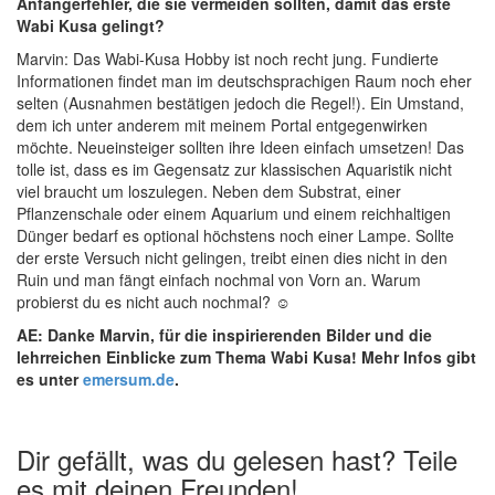
Anfängerfehler, die sie vermeiden sollten, damit das erste
Wabi Kusa gelingt?
Marvin: Das Wabi-Kusa Hobby ist noch recht jung. Fundierte
Informationen findet man im deutschsprachigen Raum noch eher
selten (Ausnahmen bestätigen jedoch die Regel!). Ein Umstand,
dem ich unter anderem mit meinem Portal entgegenwirken
möchte. Neueinsteiger sollten ihre Ideen einfach umsetzen! Das
tolle ist, dass es im Gegensatz zur klassischen Aquaristik nicht
viel braucht um loszulegen. Neben dem Substrat, einer
Pflanzenschale oder einem Aquarium und einem reichhaltigen
Dünger bedarf es optional höchstens noch einer Lampe. Sollte
der erste Versuch nicht gelingen, treibt einen dies nicht in den
Ruin und man fängt einfach nochmal von Vorn an. Warum
probierst du es nicht auch nochmal? ☺
AE: Danke Marvin, für die inspirierenden Bilder und die
lehrreichen Einblicke zum Thema Wabi Kusa! Mehr Infos gibt
es unter
emersum.de
.
Dir gefällt, was du gelesen hast? Teile
es mit deinen Freunden!