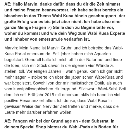
AE: Hallo Marvin, danke dafür, dass du dir die Zeit nimmst
und meine Fragen beantwortest. Ich habe selbst bereits ein
bisschen in das Thema Wabi Kusa hinein geschnuppert, der
große Erfolg war es bis jetzt aber nicht. Ich habe also eine
ganze Menge Fragen :-) Stelle dich zu Beginn bitte vor,
woher du kommst und wie dein Weg zum Wabi Kusa Experte
und Inhaber von emersum.de verlaufen ist.
Marvin: Mein Name ist Marvin Gruhn und ich betreibe das Wabi-
Kusa Portal emersum.de. Seit jeher haben mich Aquarien
begeistert. Generell halte ich mich oft in der Natur auf und finde
die Idee, sich ein Stück davon in die eigenen vier Wände zu
stellen, toll. Vor einigen Jahren – wann genau kann ich gar nicht
mehr sagen – stolperte ich über die japanischen Wabi-Kusa und
war begeistert. Sowohl von der minimalistischen Optik, als auch
vom kunstphilosophischen Hintergrund. Stichwort: Wabi-Sabi. Seit
dem ich seit Frühjahr 2015 mit emersum aktiv bin habe ich viel
positive Resonanz erhalten. Ich denke, dass Wabi-Kusa in
gewisser Weise den Nerv der Zeit treffen und merke, dass die
Leute mehr darüber erfahren wollen.
AE: Fangen wir bei der Grundlage an - dem Substrat. In
deinem Spezial Shop bietest du Wabi-Pads als Boden für